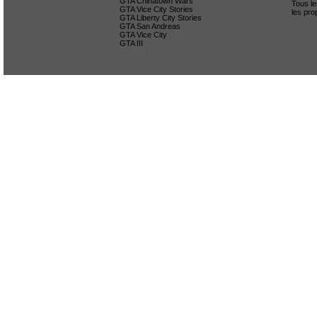
GTA Chinatown Wars
Tous le
GTA Vice City Stories
les pro
GTA Liberty City Stories
GTA San Andreas
GTA Vice City
GTA III