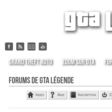
Grand Theft Auto
Zoom sur GTA
Fo
Forums de GTA Légende
Index
Aide
Inscription
C