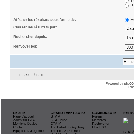
Ti
Pr
Afficher les résultats sous forme de:
Me
Classer les résultats par:
Rechercher depuis:
Renvoyer les:
Index du forum
Powered by
phpBB
Trad
LE SITE
GRAND THEFT AUTO
COMMUNAUTE
RETRO
Page d'accueil
GTA V
Forum
Zoom sur GTA
GTA Online
Membres
Mentions légales
GTA IV
Rechercher
Contact
The Ballad of Gay Tony
Flux RSS
Equipe GTA Légende
The Lost & Damned
GTA Lég