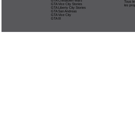
GTA Chinatown Wars
Tous le
GTA Vice City Stories
les pro
GTA Liberty City Stories
GTA San Andreas
GTA Vice City
GTA III