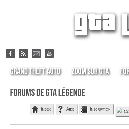
Grand Theft Auto
Zoom sur GTA
Fo
Forums de GTA Légende
Index
Aide
Inscription
Co