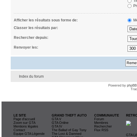
Ti
Pr
Afficher les résultats sous forme de:
Me
Classer les résultats par:
Rechercher depuis:
Renvoyer les:
Index du forum
Powered by
phpBB
Trad
LE SITE
GRAND THEFT AUTO
COMMUNAUTE
RETRO
Page d'accueil
GTA V
Forum
Zoom sur GTA
GTA Online
Membres
Mentions légales
GTA IV
Rechercher
Contact
The Ballad of Gay Tony
Flux RSS
Equipe GTA Légende
The Lost & Damned
GTA Lég