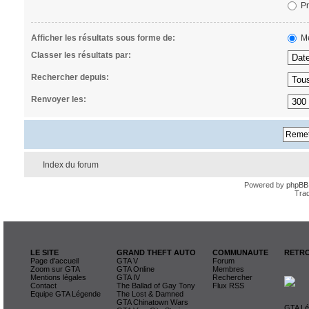
Pr
Afficher les résultats sous forme de:
Me
Classer les résultats par:
Rechercher depuis:
Renvoyer les:
Index du forum
Powered by
phpBB
Trad
LE SITE
GRAND THEFT AUTO
COMMUNAUTE
RETRO
Page d'accueil
GTA V
Forum
Zoom sur GTA
GTA Online
Membres
Mentions légales
GTA IV
Rechercher
Contact
The Ballad of Gay Tony
Flux RSS
Equipe GTA Légende
The Lost & Damned
GTA Chinatown Wars
GTA Lég