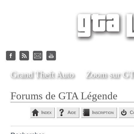
Grand Theft Auto
Zoom sur G
Forums de GTA Légende
Index
Aide
Inscription
C