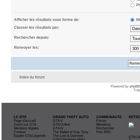
Pr
Afficher les résultats sous forme de:
Me
Classer les résultats par:
Rechercher depuis:
Renvoyer les:
Index du forum
Powered by
phpBB
Trad
LE SITE
GRAND THEFT AUTO
COMMUNAUTE
RETRO
Page d'accueil
GTA V
Forum
Zoom sur GTA
GTA Online
Membres
Mentions légales
GTA IV
Rechercher
Contact
The Ballad of Gay Tony
Flux RSS
Equipe GTA Légende
The Lost & Damned
GTA Lég
GTA Chinatown Wars