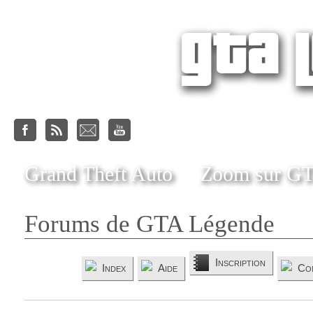
Grand Theft Auto
Zoom sur G
Forums de GTA Légende
Inscription
Index
Aide
Co