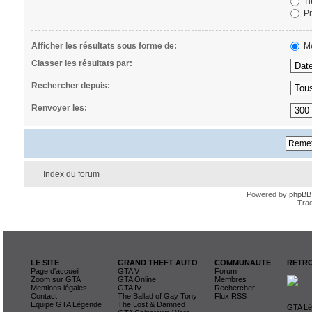
Ti
Pr
Afficher les résultats sous forme de:
Me
Classer les résultats par:
Rechercher depuis:
Renvoyer les:
Index du forum
Powered by
phpBB
Trad
LE SITE
GRAND THEFT AUTO
COMMUNAUTE
RETRO
Page d'accueil
GTA V
Forum
Zoom sur GTA
GTA Online
Membres
Mentions légales
GTA IV
Rechercher
Contact
The Ballad of Gay Tony
Flux RSS
Equipe GTA Légende
The Lost & Damned
GTA Lég