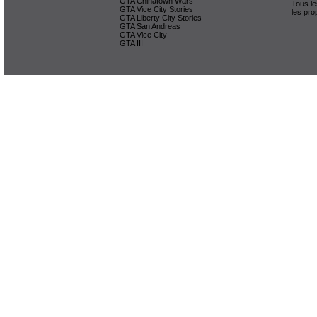
GTA Chinatown Wars
Tous le
GTA Vice City Stories
les pro
GTA Liberty City Stories
GTA San Andreas
GTA Vice City
GTA III