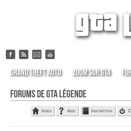
Grand Theft Auto
Zoom sur GTA
Fo
Forums de GTA Légende
Index
Aide
Inscription
C