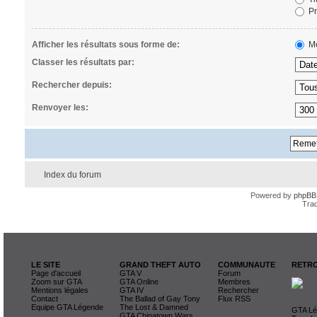
Pr
Afficher les résultats sous forme de:
Me
Classer les résultats par:
Rechercher depuis:
Renvoyer les:
Index du forum
Powered by
phpBB
Trad
LE SITE
GRAND THEFT AUTO
COMMUNAUTE
RETRO
Page d'accueil
GTA V
Forum
Zoom sur GTA
GTA Online
Membres
Mentions légales
GTA IV
Rechercher
Contact
The Ballad of Gay Tony
Flux RSS
Equipe GTA Légende
The Lost & Damned
GTA Lég
GTA Chinatown Wars