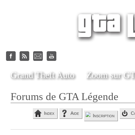
Grand Theft Auto
Zoom sur G
Forums de GTA Légende
Index
Aide
C
Inscription