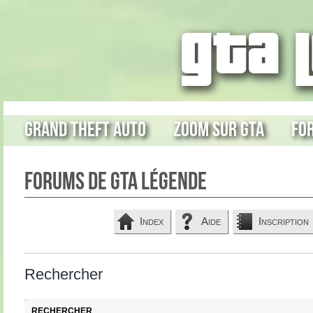
Grand Theft Auto
Zoom sur GTA
Fo
Forums de GTA Légende
Index
Aide
Inscription
Rechercher
RECHERCHER