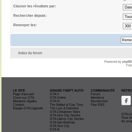
Classer les résultats par:
Rechercher depuis:
Renvoyer les:
Index du forum
Powered by
phpBB
Trad
LE SITE
GRAND THEFT AUTO
COMMUNAUTE
RETRO
Page d'accueil
GTA V
Forum
Zoom sur GTA
GTA Online
Membres
Mentions légales
GTA IV
Rechercher
Contact
The Ballad of Gay Tony
Flux RSS
Equipe GTA Légende
The Lost & Damned
GTA Chinatown Wars
GTA Lég
GTA Vice City Stories
Tous le
GTA Liberty City Stories
les pro
GTA San Andreas
GTA Vice City
GTA III