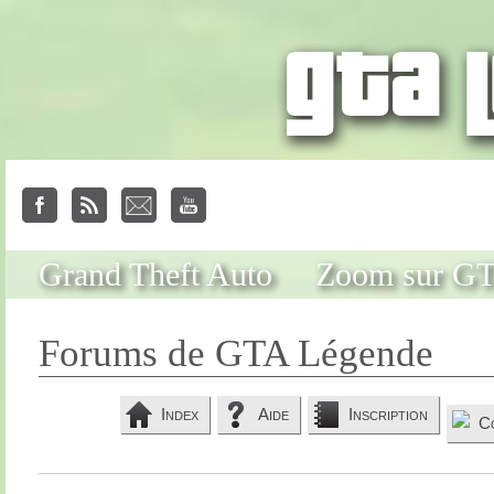
Grand Theft Auto
Zoom sur G
Forums de GTA Légende
Index
Aide
Inscription
C