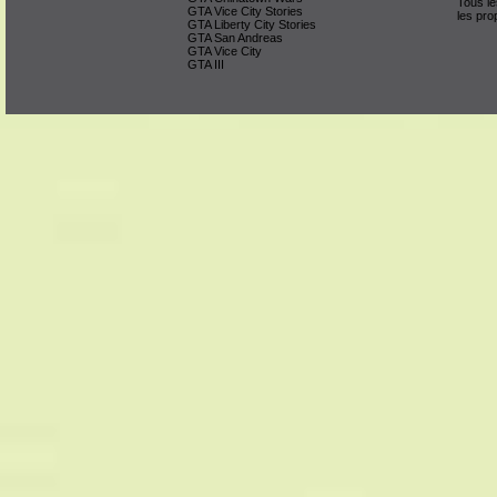
Tous le
GTA Vice City Stories
les pro
GTA Liberty City Stories
GTA San Andreas
GTA Vice City
GTA III