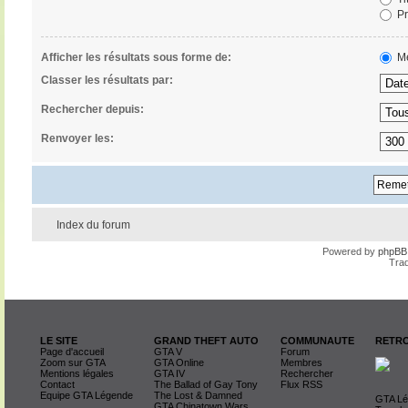
Pr
Afficher les résultats sous forme de:
Me
Classer les résultats par:
Rechercher depuis:
Renvoyer les:
Index du forum
Powered by
phpBB
Trad
LE SITE
GRAND THEFT AUTO
COMMUNAUTE
RETRO
Page d'accueil
GTA V
Forum
Zoom sur GTA
GTA Online
Membres
Mentions légales
GTA IV
Rechercher
Contact
The Ballad of Gay Tony
Flux RSS
Equipe GTA Légende
The Lost & Damned
GTA Lég
GTA Chinatown Wars