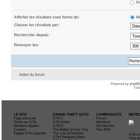
Pr
Afficher les résultats sous forme de:
Me
Classer les résultats par:
Rechercher depuis:
Renvoyer les:
Index du forum
Powered by
phpBB
Trad
LE SITE
GRAND THEFT AUTO
COMMUNAUTE
RETRO
Page d'accueil
GTA V
Forum
Zoom sur GTA
GTA Online
Membres
Mentions légales
GTA IV
Rechercher
Contact
The Ballad of Gay Tony
Flux RSS
Equipe GTA Légende
The Lost & Damned
GTA Lég
GTA Chinatown Wars
Tous le