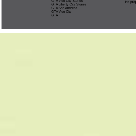
GTA Vice City Stories
les pro
GTA Liberty City Stories
GTA San Andreas
GTA Vice City
GTA III