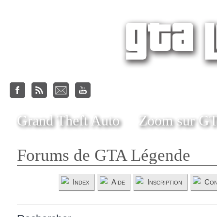
Grand Theft Auto
Zoom sur G
Forums de GTA Légende
Index
Aide
Inscription
Con