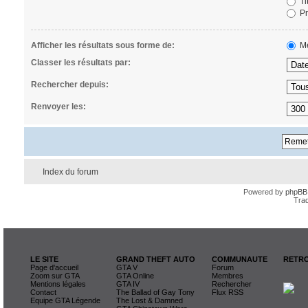
Ti
Pr
Afficher les résultats sous forme de:
Me
Classer les résultats par:
Rechercher depuis:
Renvoyer les:
Index du forum
Powered by
phpBB
Trad
LE SITE
GRAND THEFT AUTO
COMMUNAUTE
RETRO
Page d'accueil
GTA V
Forum
Zoom sur GTA
GTA Online
Membres
Mentions légales
GTA IV
Rechercher
Contact
The Ballad of Gay Tony
Flux RSS
Equipe GTA Légende
The Lost & Damned