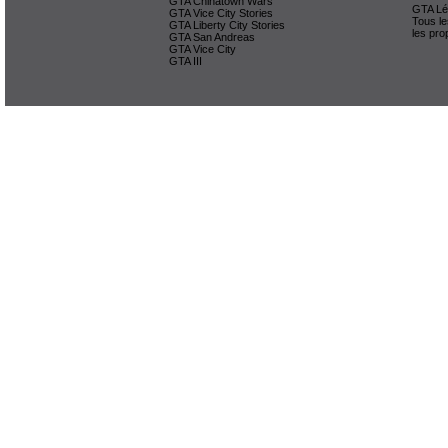
GTA Chinatown Wars
GTA Lég
GTA Vice City Stories
Tous le
GTA Liberty City Stories
les pro
GTA San Andreas
GTA Vice City
GTA III