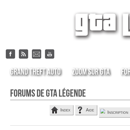
Grand Theft Auto
Zoom sur GTA
Fo
Forums de GTA Légende
Index
Aide
Inscription