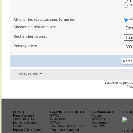
Ti
Pr
Afficher les résultats sous forme de:
Me
Classer les résultats par:
Rechercher depuis:
Renvoyer les:
Index du forum
Powered by
phpBB
Trad
LE SITE
GRAND THEFT AUTO
COMMUNAUTE
RETRO
Page d'accueil
GTA V
Forum
Zoom sur GTA
GTA Online
Membres
Mentions légales
GTA IV
Rechercher
Contact
The Ballad of Gay Tony
Flux RSS
Equipe GTA Légende
The Lost & Damned
GTA Lég