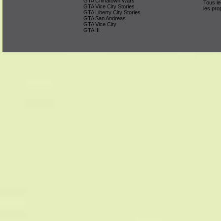
GTA Chinatown Wars
Tous le
GTA Vice City Stories
les pro
GTA Liberty City Stories
GTA San Andreas
GTA Vice City
GTA III