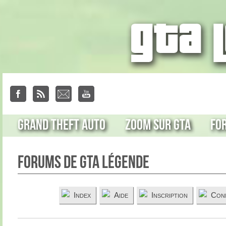
Grand Theft Auto
Zoom sur GTA
Fo
Forums de GTA Légende
Index
Aide
Inscription
Con