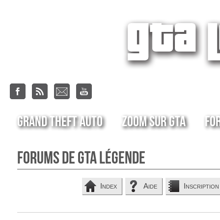
Grand Theft Auto
Zoom sur GTA
Fo
Forums de GTA Légende
Index
Aide
Inscription