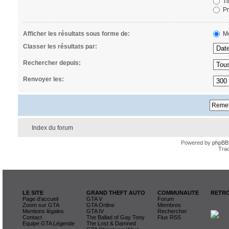
Ti
Pr
Afficher les résultats sous forme de:
Me
Classer les résultats par:
Rechercher depuis:
Renvoyer les:
Index du forum
Powered by
phpBB
Trad
LE SITE
GRAND THEFT AUTO
COMMUNAUTE
RETRO
Page d'accueil
GTA V
Forum
Zoom sur GTA
GTA Online
Membres
Mentions légales
GTA IV
Rechercher
Contact
The Ballad of Gay Tony
Flux RSS
Equipe GTA Légende
The Lost & Damned