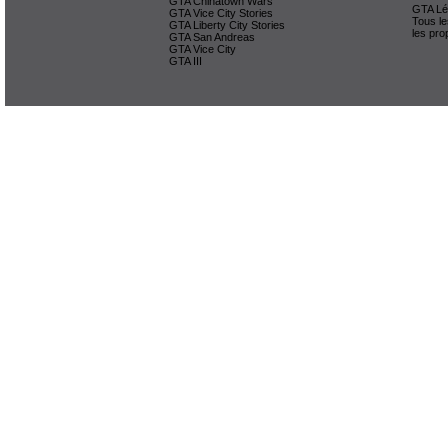
GTA Chinatown Wars
GTA Lég
GTA Vice City Stories
Tous le
GTA Liberty City Stories
les pro
GTA San Andreas
GTA Vice City
GTA III