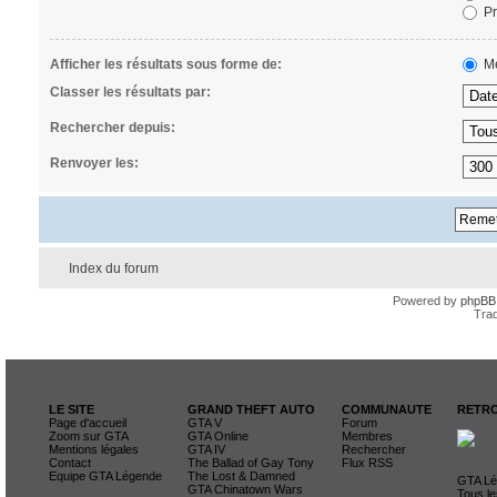
Pr
Afficher les résultats sous forme de:
Me
Classer les résultats par:
Rechercher depuis:
Renvoyer les:
Index du forum
Powered by
phpBB
Trad
LE SITE
GRAND THEFT AUTO
COMMUNAUTE
RETRO
Page d'accueil
GTA V
Forum
Zoom sur GTA
GTA Online
Membres
Mentions légales
GTA IV
Rechercher
Contact
The Ballad of Gay Tony
Flux RSS
Equipe GTA Légende
The Lost & Damned
GTA Lég
GTA Chinatown Wars
Tous le