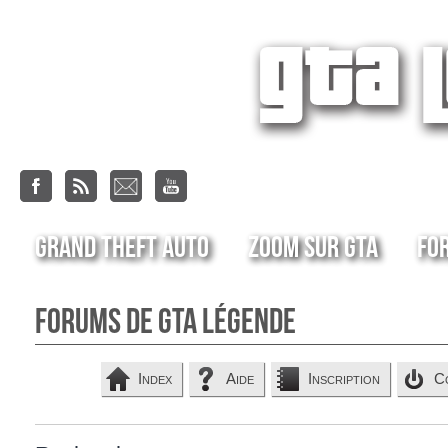
Grand Theft Auto
Zoom sur GTA
Fo
Forums de GTA Légende
Index
Aide
Inscription
C