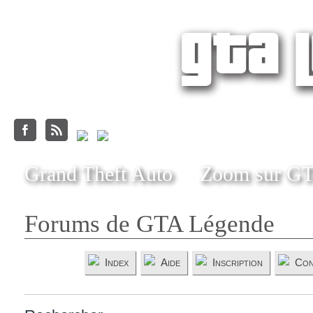
Grand Theft Auto
Zoom sur G
Forums de GTA Légende
Index
Aide
Inscription
Con