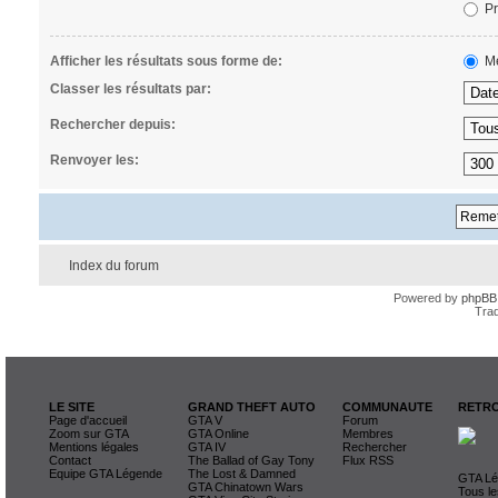
Pr
Afficher les résultats sous forme de:
Me
Classer les résultats par:
Rechercher depuis:
Renvoyer les:
Index du forum
Powered by
phpBB
Trad
LE SITE
GRAND THEFT AUTO
COMMUNAUTE
RETRO
Page d'accueil
GTA V
Forum
Zoom sur GTA
GTA Online
Membres
Mentions légales
GTA IV
Rechercher
Contact
The Ballad of Gay Tony
Flux RSS
Equipe GTA Légende
The Lost & Damned
GTA Lég
GTA Chinatown Wars
Tous le