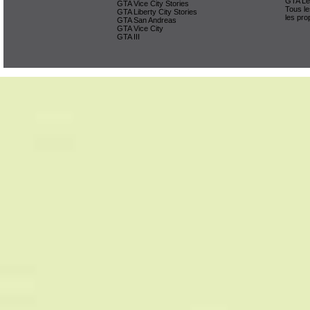
GTA Lég
GTA Vice City Stories
Tous le
GTA Liberty City Stories
les pro
GTA San Andreas
GTA Vice City
GTA III