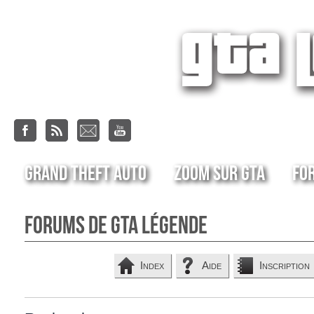
Grand Theft Auto
Zoom sur GTA
Fo
Forums de GTA Légende
Index
Aide
Inscription