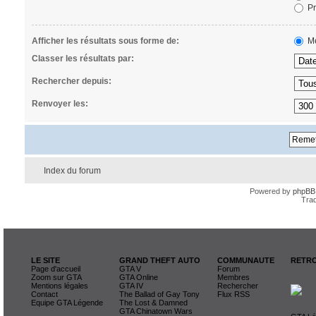
Pr
Afficher les résultats sous forme de:
Me
Classer les résultats par:
Rechercher depuis:
Renvoyer les:
Index du forum
Powered by
phpBB
Trad
LE SITE
GRAND THEFT AUTO
COMMUNAUTE
RETRO
Page d'accueil
GTA V
Forum
Zoom sur GTA
GTA Online
Membres
Mentions légales
GTA IV
Rechercher
Contact
The Ballad of Gay Tony
Flux RSS
Equipe GTA Légende
The Lost & Damned
GTA Chinatown Wars