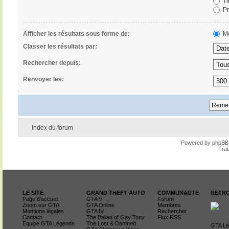
Ti
Pr
Afficher les résultats sous forme de:
Me
Classer les résultats par:
Rechercher depuis:
Renvoyer les:
Index du forum
Powered by
phpBB
Trad
LE SITE
GRAND THEFT AUTO
COMMUNAUTE
RETRO
Page d'accueil
GTA V
Forum
Zoom sur GTA
GTA Online
Membres
Mentions légales
GTA IV
Rechercher
Contact
The Ballad of Gay Tony
Flux RSS
Equipe GTA Légende
The Lost & Damned
GTA Lég