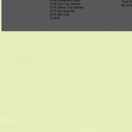
GTA Chinatown Wars
Tous le
GTA Vice City Stories
les pro
GTA Liberty City Stories
GTA San Andreas
GTA Vice City
GTA III