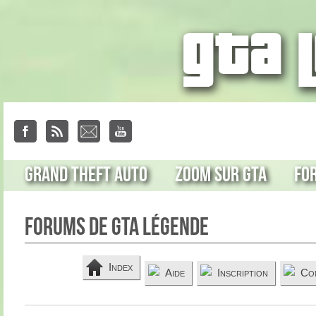
Grand Theft Auto
Zoom sur GTA
Fo
Forums de GTA Légende
Index
Aide
Inscription
Co