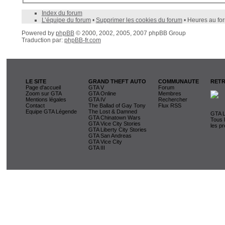
Index du forum
L’équipe du forum
•
Supprimer les cookies du forum
• Heures au fo
Powered by
phpBB
© 2000, 2002, 2005, 2007 phpBB Group
Traduction par:
phpBB-fr.com
LE SITE
GRAND THEFT AUTO
COMMUNAUTE
RETR
Page d'accueil
GTA V
Forum
Zoom sur GTA
GTA Online
Membres
Mentions légales
GTA IV
Rechercher
Contact
The Ballad of Gay Tony
Flux RSS
Equipe GTA Légende
The Lost & Damned
GTA L
GTA Chinatown Wars
Tous 
GTA Vice City Stories
les pr
GTA Liberty City Stories
GTA San Andreas
GTA Vice City
GTA III