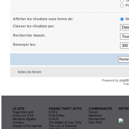
Ti
Pr
Afficher les résultats sous forme de:
Me
Classer les résultats par:
Rechercher depuis:
Renvoyer les:
Index du forum
Powered by
phpBB
Trad
LE SITE
GRAND THEFT AUTO
COMMUNAUTE
RETRO
Page d'accueil
GTA V
Forum
Zoom sur GTA
GTA Online
Membres
Mentions légales
GTA IV
Rechercher
Contact
The Ballad of Gay Tony
Flux RSS
Equipe GTA Légende
The Lost & Damned