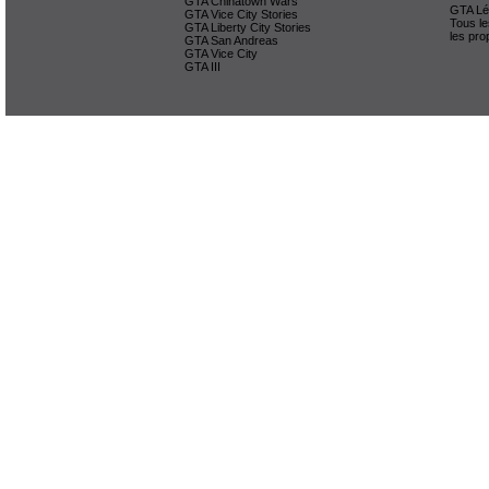
GTA Chinatown Wars
GTA Lég
GTA Vice City Stories
Tous le
GTA Liberty City Stories
les pro
GTA San Andreas
GTA Vice City
GTA III