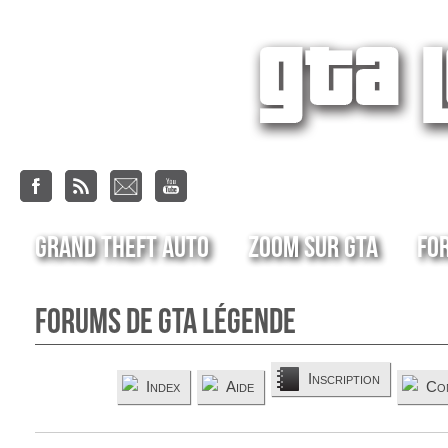
Grand Theft Auto
Zoom sur GTA
Fo
Forums de GTA Légende
Inscription
Index
Aide
Co