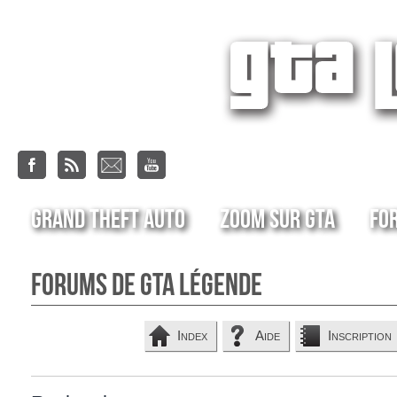
Grand Theft Auto
Zoom sur GTA
Fo
Forums de GTA Légende
Index
Aide
Inscription