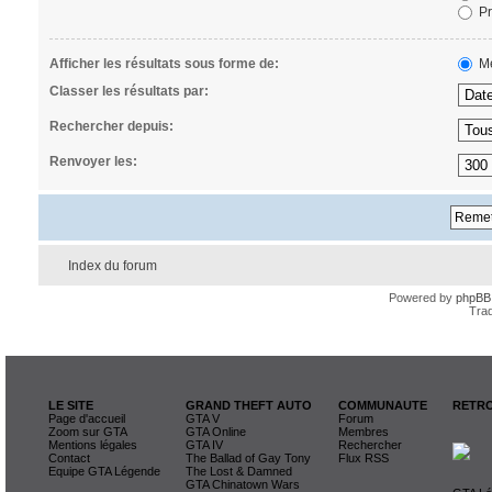
Pr
Afficher les résultats sous forme de:
Me
Classer les résultats par:
Rechercher depuis:
Renvoyer les:
Index du forum
Powered by
phpBB
Trad
LE SITE
GRAND THEFT AUTO
COMMUNAUTE
RETRO
Page d'accueil
GTA V
Forum
Zoom sur GTA
GTA Online
Membres
Mentions légales
GTA IV
Rechercher
Contact
The Ballad of Gay Tony
Flux RSS
Equipe GTA Légende
The Lost & Damned
GTA Chinatown Wars