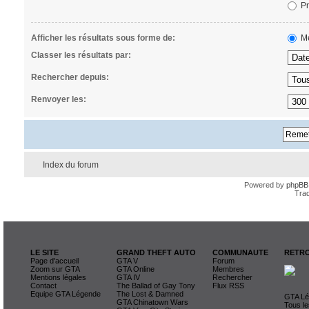
Pr
Afficher les résultats sous forme de:
Me
Classer les résultats par:
Rechercher depuis:
Renvoyer les:
Index du forum
Powered by
phpBB
Trad
LE SITE
GRAND THEFT AUTO
COMMUNAUTE
RETRO
Page d'accueil
GTA V
Forum
Zoom sur GTA
GTA Online
Membres
Mentions légales
GTA IV
Rechercher
Contact
The Ballad of Gay Tony
Flux RSS
Equipe GTA Légende
The Lost & Damned
GTA Lég
GTA Chinatown Wars
Tous le