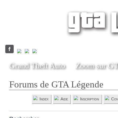
Grand Theft Auto
Zoom sur G
Forums de GTA Légende
Index
Aide
Inscription
Con