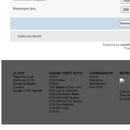
Renvoyer les:
Index du forum
Powered by
phpBB
Trad
LE SITE
GRAND THEFT AUTO
COMMUNAUTE
RETRO
Page d'accueil
GTA V
Forum
Zoom sur GTA
GTA Online
Membres
Mentions légales
GTA IV
Rechercher
Contact
The Ballad of Gay Tony
Flux RSS
Equipe GTA Légende
The Lost & Damned
GTA Lég
GTA Chinatown Wars
Tous le
GTA Vice City Stories
les pro
GTA Liberty City Stories
GTA San Andreas
GTA Vice City
GTA III