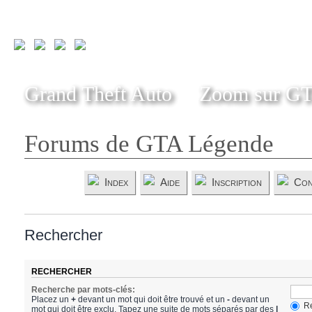
Grand Theft Auto
Zoom sur G
Forums de GTA Légende
Index
Aide
Inscription
Con
Rechercher
RECHERCHER
Recherche par mots-clés:
Placez un
+
devant un mot qui doit être trouvé et un
-
devant un
Re
mot qui doit être exclu. Tapez une suite de mots séparés par des
|