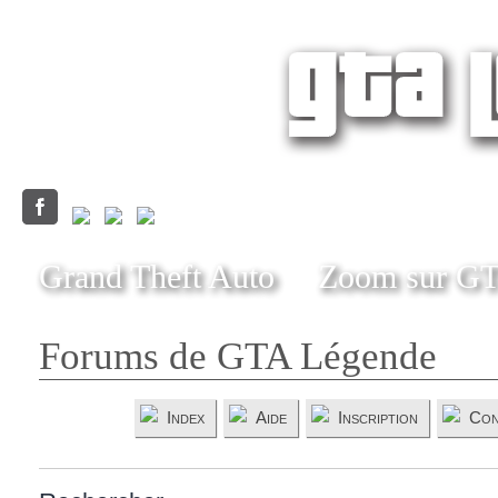
Grand Theft Auto
Zoom sur G
Forums de GTA Légende
Index
Aide
Inscription
Con