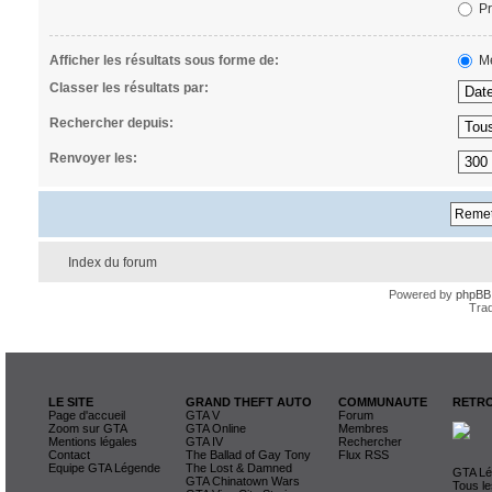
Pr
Afficher les résultats sous forme de:
Me
Classer les résultats par:
Rechercher depuis:
Renvoyer les:
Index du forum
Powered by
phpBB
Trad
LE SITE
GRAND THEFT AUTO
COMMUNAUTE
RETRO
Page d'accueil
GTA V
Forum
Zoom sur GTA
GTA Online
Membres
Mentions légales
GTA IV
Rechercher
Contact
The Ballad of Gay Tony
Flux RSS
Equipe GTA Légende
The Lost & Damned
GTA Lég
GTA Chinatown Wars
Tous le