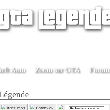
eft Auto
Zoom sur GTA
Forum
Légende
Inscription
Connexion