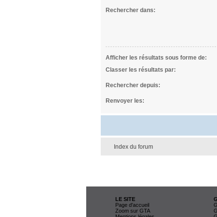
Rechercher dans:
Afficher les résultats sous forme de:
Classer les résultats par:
Rechercher depuis:
Renvoyer les:
Index du forum
LE SITE
Page d'accueil
G
Zoom sur GTA
G
Mentions légales
G