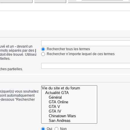
ouvé et un
-
devant un
Rechercher tous les termes
de mots séparés par des
|
Rechercher n’importe lequel de ces termes
it être trouvé. Utilisez
ielles.
hes partielles.
(s)quel(s) vous souhaitez
 sont automatiquement
ci-dessous “Rechercher
Oui
Non