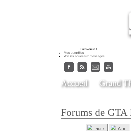
Bienvenue
!
Mes contrôles
Voir les nouveaux messages
Accueil
Grand Th
Forums de GTA 
Index
Aide