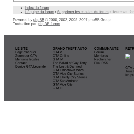
Index du forum
L’équipe du forum
•
Supprimer les cookies du forum
• Heures au fo
Powered by
phpBB
© 2000, 2002, 2005, 2007 phpBB Group
Traduction par:
phpBB-fr.com
LE SITE
GRAND THEFT AUTO
COMMUNAUTE
RETR
Page d'accueil
GTA V
Forum
Zoom sur GTA
GTA Online
Membres
Mentions légales
GTA IV
Rechercher
Contact
The Ballad of Gay Tony
Flux RSS
Equipe GTA Légende
The Lost & Damned
GTA L
GTA Chinatown Wars
Tous 
GTA Vice City Stories
les pr
GTA Liberty City Stories
GTA San Andreas
GTA Vice City
GTA III