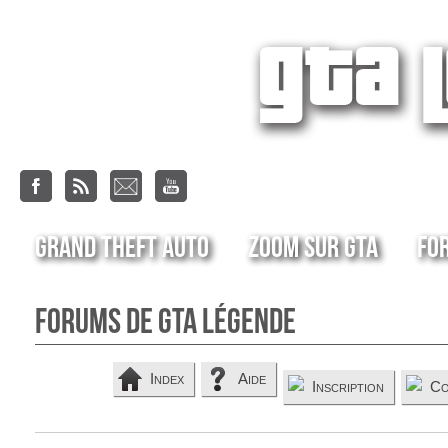
Grand Theft Auto
Zoom sur GTA
Fo
Forums de GTA Légende
Index
Aide
Inscription
Co