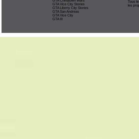
GTA Chinatown Wars
Tous le
GTA Vice City Stories
les pro
GTA Liberty City Stories
GTA San Andreas
GTA Vice City
GTA III