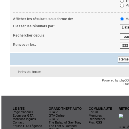
Ti
Pr
Afficher les résultats sous forme de:
Me
Classer les résultats par:
Rechercher depuis:
Renvoyer les:
Index du forum
Powered by
phpBB
Trad
LE SITE
GRAND THEFT AUTO
COMMUNAUTE
RETRO
Page d'accueil
GTA V
Forum
Zoom sur GTA
GTA Online
Membres
Mentions légales
GTA IV
Rechercher
Contact
The Ballad of Gay Tony
Flux RSS
Equipe GTA Légende
The Lost & Damned
GTA Lég