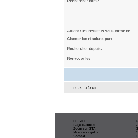
Rechercher dans:
Afficher les résultats sous forme de:
Classer les résultats par:
Rechercher depuis:
Renvoyer les:
Index du forum
LE SITE
Page d'accueil
G
Zoom sur GTA
G
Mentions légales
G
Contact
T