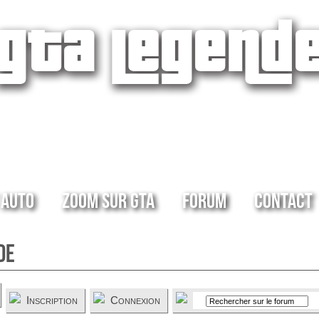
 Auto
Zoom sur GTA
Forum
Contact
de
Inscription
Connexion