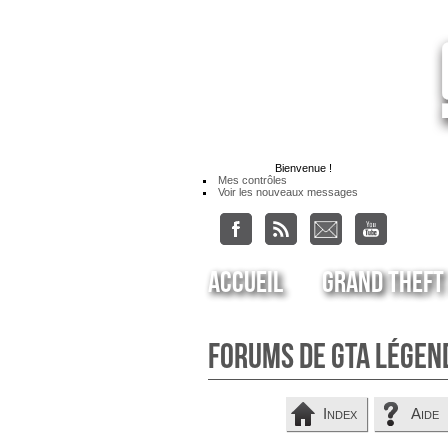
Bienvenue
!
Mes contrôles
Voir les nouveaux messages
Accueil
Grand Theft
Forums de GTA Légen
Index
Aide