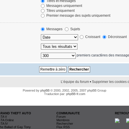
Titres et messages
Messages uniquement
Titres uniquement
Premier message des sujets uniquement
Messages
Sujets
Croissant
Décroissant
premiers caractères des messag
L’équipe du forum
•
Supprimer les cookies 
Powered by
phpBB
© 2000, 2002, 2005, 2007 phpBB Group
Traduction par:
phpBB-fr.com
GRAND THEFT AUTO
COMMUNAUTE
RETROUV
TA V
Forum
TA Online
Membres
TA IV
Rechercher
he Ballad of Gay Tony
Flux RSS