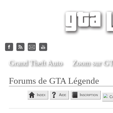
Grand Theft Auto
Zoom sur G
Forums de GTA Légende
Index
Aide
Inscription
C