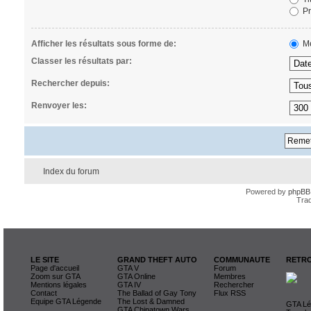
Pr
Afficher les résultats sous forme de:
Me
Classer les résultats par:
Rechercher depuis:
Renvoyer les:
Index du forum
Powered by
phpBB
Trad
LE SITE
GRAND THEFT AUTO
COMMUNAUTE
RETRO
Page d'accueil
GTA V
Forum
Zoom sur GTA
GTA Online
Membres
Mentions légales
GTA IV
Rechercher
Contact
The Ballad of Gay Tony
Flux RSS
Equipe GTA Légende
The Lost & Damned
GTA Lég
GTA Chinatown Wars