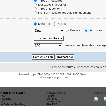
Titres et messages
Messages uniquement
Titres uniquement
Premier message des sujets uniquement
Messages
Sujets
Croissant
Décroissant
premiers caractères des messag
L’équipe du forum
•
Supprimer les cookies 
Powered by
phpBB
© 2000, 2002, 2005, 2007 phpBB Group
Traduction par:
phpBB-fr.com
GRAND THEFT AUTO
COMMUNAUTE
RETROUV
TA V
Forum
TA Online
Membres
TA IV
Rechercher
he Ballad of Gay Tony
Flux RSS