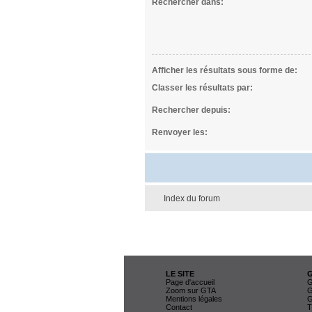
Rechercher dans:
Afficher les résultats sous forme de:
Classer les résultats par:
Rechercher depuis:
Renvoyer les:
Index du forum
LE SITE
Page d'accueil
G
Zoom sur GTA
G
Mentions légales
G
Contact
T