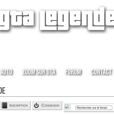
 Auto
Zoom sur GTA
Forum
Contact
de
Inscription
Connexion