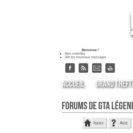
Bienvenue
!
Mes contrôles
Voir les nouveaux messages
Accueil
Grand Theft
Forums de GTA Légen
Index
Aide