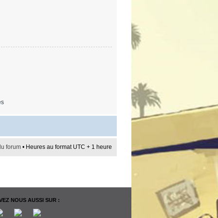
es
du forum
• Heures au format UTC + 1 heure
EZ NOUS AUSSI SUR :