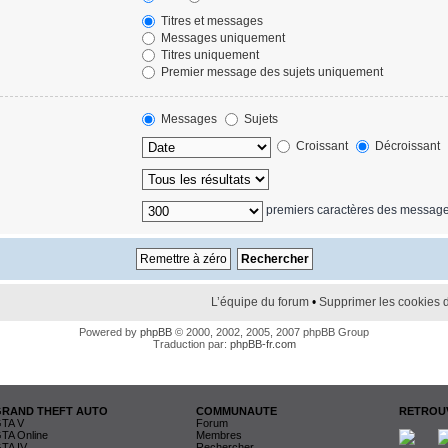
Titres et messages
Messages uniquement
Titres uniquement
Premier message des sujets uniquement
Messages
Sujets
Croissant
Décroissant
premiers caractères des messag
L’équipe du forum
•
Supprimer les cookies 
Powered by
phpBB
© 2000, 2002, 2005, 2007 phpBB Group
Traduction par:
phpBB-fr.com
GRAND THEFT AUTO
COMMUNAUTE
RETROUV
TA V
Forum
TA Online
Membres
TA IV
Rechercher