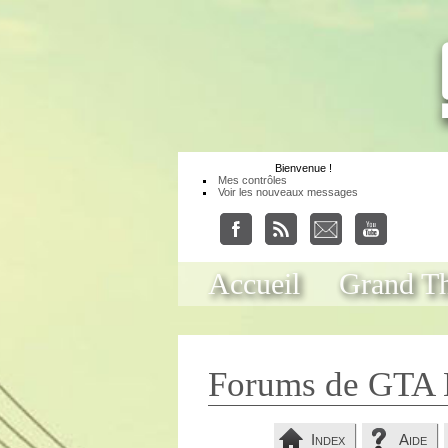
Bienvenue
!
Mes contrôles
Voir les nouveaux messages
Accueil
Grand Th
Forums de GTA 
Index
Aide