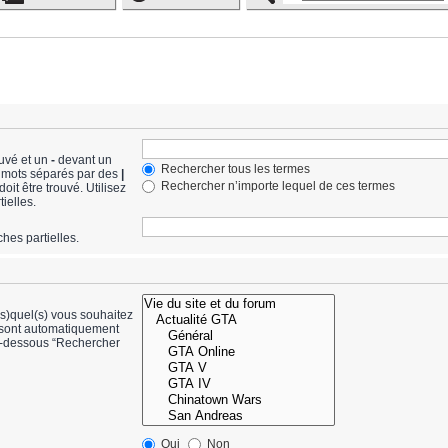
ouvé et un
-
devant un
Rechercher tous les termes
de mots séparés par des
|
Rechercher n’importe lequel de ces termes
it être trouvé. Utilisez
ielles.
hes partielles.
(s)quel(s) vous souhaitez
 sont automatiquement
ci-dessous “Rechercher
Oui
Non