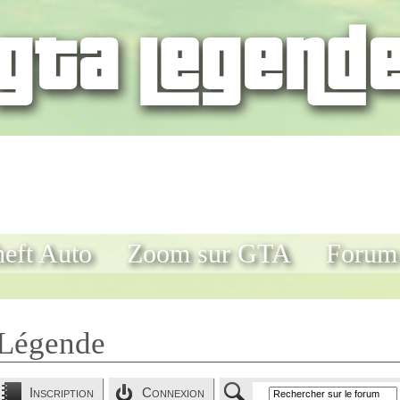
eft Auto
Zoom sur GTA
Forum
Légende
Inscription
Connexion