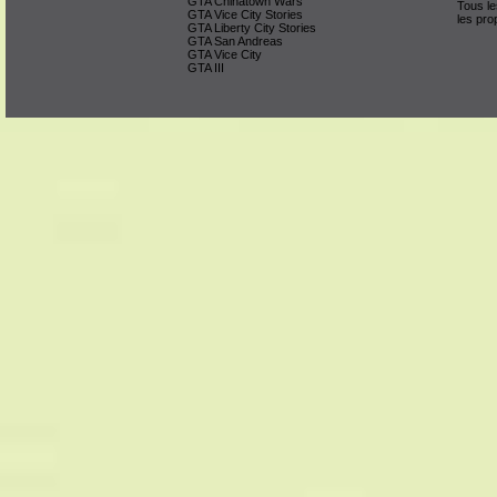
GTA Chinatown Wars
Tous le
GTA Vice City Stories
les pro
GTA Liberty City Stories
GTA San Andreas
GTA Vice City
GTA III