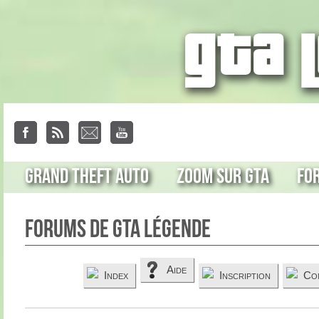
Grand Theft Auto
Zoom sur GTA
Fo
Forums de GTA Légende
Aide
Index
Inscription
Co