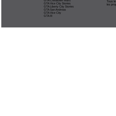
GTA Chinatown Wars
Tous le
GTA Vice City Stories
les pro
GTA Liberty City Stories
GTA San Andreas
GTA Vice City
GTA III