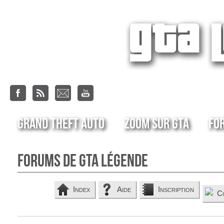
Grand Theft Auto
Zoom sur GTA
Fo
Forums de GTA Légende
Index
Aide
Inscription
C