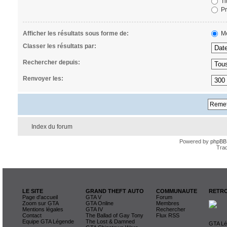
Ti
Pr
Afficher les résultats sous forme de:
Me
Classer les résultats par:
Rechercher depuis:
Renvoyer les:
Index du forum
Powered by
phpBB
Trad
LE SITE
GRAND THEFT AUTO
COMMUNAUTE
RETRO
Page d'accueil
GTA V
Forum
Zoom sur GTA
GTA Online
Membres
Mentions légales
GTA IV
Rechercher
Contact
The Ballad of Gay Tony
Flux RSS
Equipe GTA Légende
The Lost & Damned
GTA Lég