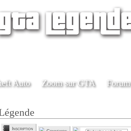
eft Auto
Zoom sur GTA
Forum
Légende
Inscription
Connexion