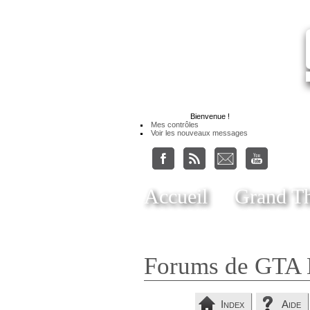
Bienvenue
!
Mes contrôles
Voir les nouveaux messages
Accueil
Grand Th
Forums de GTA 
Index
Aide