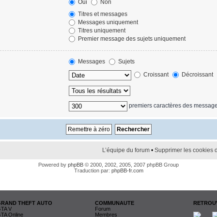
Oui
Non
Titres et messages
Messages uniquement
Titres uniquement
Premier message des sujets uniquement
Messages
Sujets
Croissant
Décroissant
premiers caractères des messag
L’équipe du forum
•
Supprimer les cookies 
Powered by
phpBB
© 2000, 2002, 2005, 2007 phpBB Group
Traduction par:
phpBB-fr.com
GRAND THEFT AUTO
COMMUNAUTE
RETROUV
TA V
Forum
TA Online
Membres