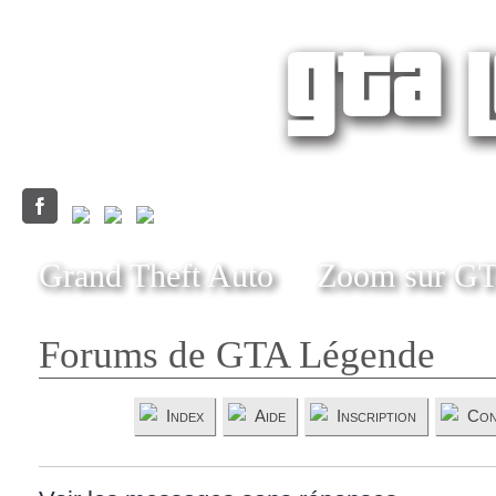
Grand Theft Auto
Zoom sur G
Forums de GTA Légende
Index
Aide
Inscription
Con