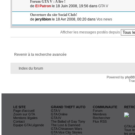
Forum GTA V : A lire !
de
El Patron
le 18 Juin 2008, 19:56 dans
GTA V
Ouverture du site Social Club!
de
jerylibion
le 18 Avr 2008, 00:20 dans
Vos news
Afficher les messages postés depuis
Revenir à la recherche avancée
Index du forum
Powered by
phpBB
Trad
LE SITE
GRAND THEFT AUTO
COMMUNAUTE
RETRO
Page d'accueil
GTA V
Forum
Zoom sur GTA
GTA Online
Membres
Mentions légales
GTA IV
Rechercher
Contact
The Ballad of Gay Tony
Flux RSS
Equipe GTA Légende
The Lost & Damned
GTA Lég
GTA Chinatown Wars
Tous le
GTA Vice City Stories
les pro