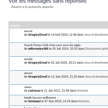
Voir les messages sans réponses
Revenir à la recherche avancée
SUJETS
messzf
de
GregoryDreaf
le 14 Aoû 2024, 11:08 dans
Jeux et divertiss
Search Prettys Girls from your town for night
de
willsonalex466
le 20 Juil 2024, 20:32 dans
Discussions gén
mesdiz
de
GregoryDreaf
le 02 Juil 2024, 20:21 dans
Jeux et divertiss
mesoci
de
GregoryDreaf
le 12 Juin 2024, 21:20 dans
Jeux et divertiss
cairns
de
cairnsuu
le 21 Jan 2011, 21:58 dans
Archives
family lawyers melbourne
de
famlawyt
le 07 Nov 2010, 14:19 dans
Archives