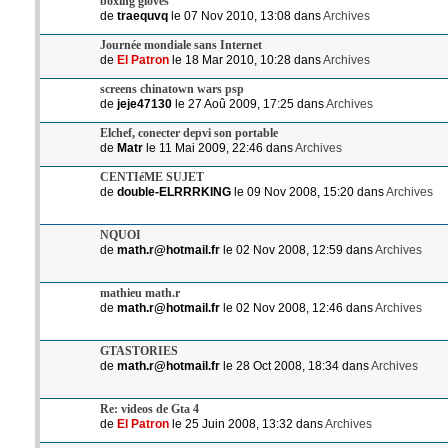
boxing gloves
de
traequvq
le 07 Nov 2010, 13:08 dans
Archives
Journée mondiale sans Internet
de
El Patron
le 18 Mar 2010, 10:28 dans
Archives
screens chinatown wars psp
de
jeje47130
le 27 Aoû 2009, 17:25 dans
Archives
Elchef, conecter depvi son portable
de
Matr
le 11 Mai 2009, 22:46 dans
Archives
CENTIéME SUJET
de
double-ELRRRKING
le 09 Nov 2008, 15:20 dans
Archives
NQUOI
de
math.r@hotmail.fr
le 02 Nov 2008, 12:59 dans
Archives
mathieu math.r
de
math.r@hotmail.fr
le 02 Nov 2008, 12:46 dans
Archives
GTASTORIES
de
math.r@hotmail.fr
le 28 Oct 2008, 18:34 dans
Archives
Re: videos de Gta 4
de
El Patron
le 25 Juin 2008, 13:32 dans
Archives