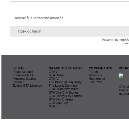
Revenir à la recherche avancée
Index du forum
Powered by
phpBB
Trad
LE SITE
GRAND THEFT AUTO
COMMUNAUTE
RETRO
Page d'accueil
GTA V
Forum
Zoom sur GTA
GTA Online
Membres
Mentions légales
GTA IV
Rechercher
Contact
The Ballad of Gay Tony
Flux RSS
Equipe GTA Légende
The Lost & Damned
GTA Lég
GTA Chinatown Wars
Tous le
GTA Vice City Stories
les pro
GTA Liberty City Stories
GTA San Andreas
GTA Vice City
GTA III