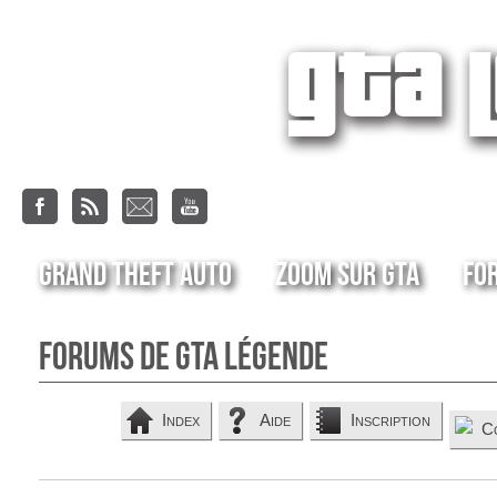
Grand Theft Auto
Zoom sur GTA
Fo
Forums de GTA Légende
Index
Aide
Inscription
C