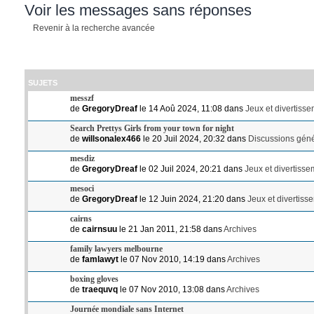
Voir les messages sans réponses
Revenir à la recherche avancée
SUJETS
messzf
de
GregoryDreaf
le 14 Aoû 2024, 11:08 dans
Jeux et divertiss
Search Prettys Girls from your town for night
de
willsonalex466
le 20 Juil 2024, 20:32 dans
Discussions gén
mesdiz
de
GregoryDreaf
le 02 Juil 2024, 20:21 dans
Jeux et divertiss
mesoci
de
GregoryDreaf
le 12 Juin 2024, 21:20 dans
Jeux et divertiss
cairns
de
cairnsuu
le 21 Jan 2011, 21:58 dans
Archives
family lawyers melbourne
de
famlawyt
le 07 Nov 2010, 14:19 dans
Archives
boxing gloves
de
traequvq
le 07 Nov 2010, 13:08 dans
Archives
Journée mondiale sans Internet