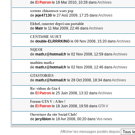
de
El Patron
le 18 Mar 2010, 10:28 dans
Archives
screens chinatown wars psp
de
jeje47130
le 27 Aoû 2009, 17:25 dans
Archives
Elchef, conecter depvi son portable
de
Matr
le 11 Mai 2009, 22:46 dans
Archives
CENTIéME SUJET
de
double-ELRRRKING
le 09 Nov 2008, 15:20 dans
Archives
NQUOI
de
math.r@hotmail.fr
le 02 Nov 2008, 12:59 dans
Archives
mathieu math.r
de
math.r@hotmail.fr
le 02 Nov 2008, 12:46 dans
Archives
GTASTORIES
de
math.r@hotmail.fr
le 28 Oct 2008, 18:34 dans
Archives
Re: videos de Gta 4
de
El Patron
le 25 Juin 2008, 13:32 dans
Archives
Forum GTA V : A lire !
de
El Patron
le 18 Juin 2008, 19:56 dans
GTA V
Ouverture du site Social Club!
de
jerylibion
le 18 Avr 2008, 00:20 dans
Vos news
Afficher les messages postés depuis