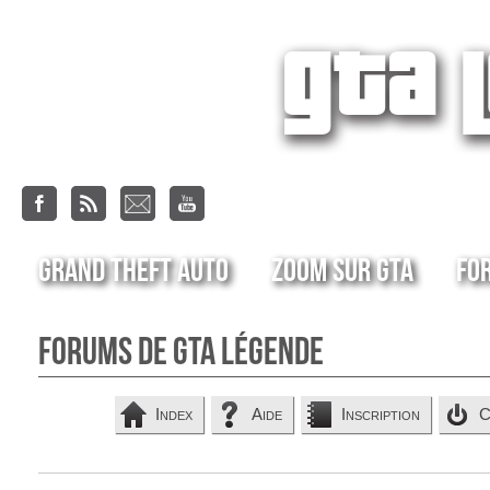
Grand Theft Auto
Zoom sur GTA
Fo
Forums de GTA Légende
Index
Aide
Inscription
C