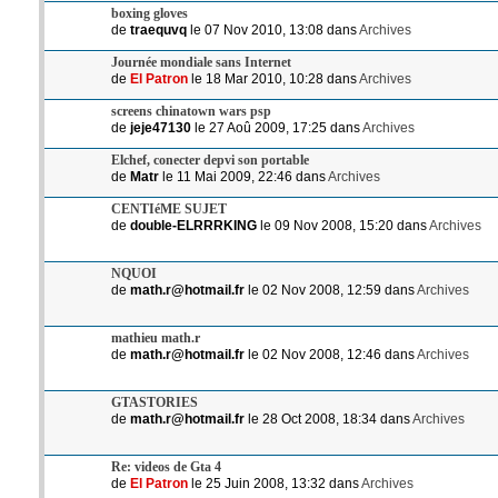
boxing gloves
de
traequvq
le 07 Nov 2010, 13:08 dans
Archives
Journée mondiale sans Internet
de
El Patron
le 18 Mar 2010, 10:28 dans
Archives
screens chinatown wars psp
de
jeje47130
le 27 Aoû 2009, 17:25 dans
Archives
Elchef, conecter depvi son portable
de
Matr
le 11 Mai 2009, 22:46 dans
Archives
CENTIéME SUJET
de
double-ELRRRKING
le 09 Nov 2008, 15:20 dans
Archives
NQUOI
de
math.r@hotmail.fr
le 02 Nov 2008, 12:59 dans
Archives
mathieu math.r
de
math.r@hotmail.fr
le 02 Nov 2008, 12:46 dans
Archives
GTASTORIES
de
math.r@hotmail.fr
le 28 Oct 2008, 18:34 dans
Archives
Re: videos de Gta 4
de
El Patron
le 25 Juin 2008, 13:32 dans
Archives