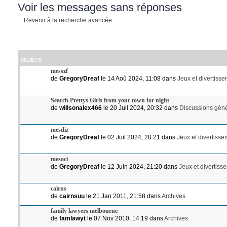
Voir les messages sans réponses
Revenir à la recherche avancée
SUJETS
messzf
de
GregoryDreaf
le 14 Aoû 2024, 11:08 dans
Jeux et divertiss
Search Prettys Girls from your town for night
de
willsonalex466
le 20 Juil 2024, 20:32 dans
Discussions gén
mesdiz
de
GregoryDreaf
le 02 Juil 2024, 20:21 dans
Jeux et divertiss
mesoci
de
GregoryDreaf
le 12 Juin 2024, 21:20 dans
Jeux et divertiss
cairns
de
cairnsuu
le 21 Jan 2011, 21:58 dans
Archives
family lawyers melbourne
de
famlawyt
le 07 Nov 2010, 14:19 dans
Archives