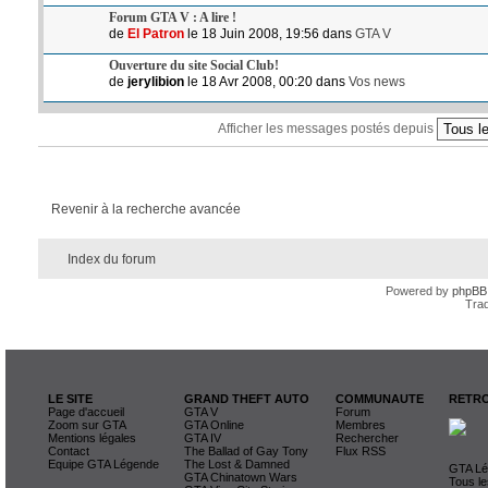
Forum GTA V : A lire !
de
El Patron
le 18 Juin 2008, 19:56 dans
GTA V
Ouverture du site Social Club!
de
jerylibion
le 18 Avr 2008, 00:20 dans
Vos news
Afficher les messages postés depuis
Revenir à la recherche avancée
Index du forum
Powered by
phpBB
Trad
LE SITE
GRAND THEFT AUTO
COMMUNAUTE
RETRO
Page d'accueil
GTA V
Forum
Zoom sur GTA
GTA Online
Membres
Mentions légales
GTA IV
Rechercher
Contact
The Ballad of Gay Tony
Flux RSS
Equipe GTA Légende
The Lost & Damned
GTA Lég
GTA Chinatown Wars
Tous le