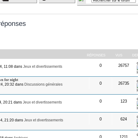
 réponses
RÉPONSES
VUS
DE
0
26757
4, 11:08 dans
Jeux et divertissements
wn for night
0
26735
24, 20:32 dans
Discussions générales
0
123
24, 20:21 dans
Jeux et divertissements
0
624
24, 21:20 dans
Jeux et divertissements
0
1211