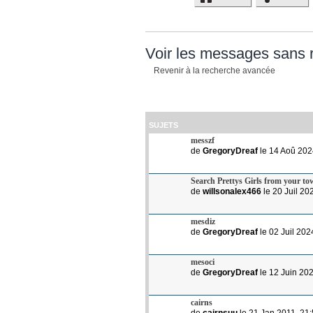
Voir les messages sans
Revenir à la recherche avancée
SUJETS
messzf
de
GregoryDreaf
le 14 Aoû 202
Search Prettys Girls from your to
de
willsonalex466
le 20 Juil 20
mesdiz
de
GregoryDreaf
le 02 Juil 20
mesoci
de
GregoryDreaf
le 12 Juin 20
cairns