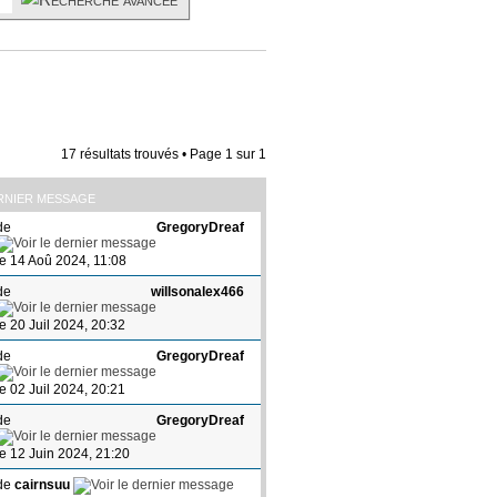
17 résultats trouvés • Page
1
sur
1
RNIER MESSAGE
de
GregoryDreaf
le 14 Aoû 2024, 11:08
de
willsonalex466
le 20 Juil 2024, 20:32
de
GregoryDreaf
le 02 Juil 2024, 20:21
de
GregoryDreaf
le 12 Juin 2024, 21:20
de
cairnsuu