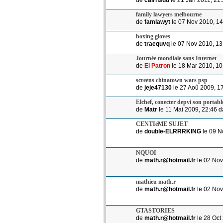
de
cairnsuu
le 21 Jan 2011, 21
family lawyers melbourne
de
famlawyt
le 07 Nov 2010, 1
boxing gloves
de
traequvq
le 07 Nov 2010, 1
Journée mondiale sans Internet
de
El Patron
le 18 Mar 2010, 1
screens chinatown wars psp
de
jeje47130
le 27 Aoû 2009, 1
Elchef, conecter depvi son portabl
de
Matr
le 11 Mai 2009, 22:46 
CENTIéME SUJET
de
double-ELRRRKING
le 09 N
NQUOI
de
math.r@hotmail.fr
le 02 Nov
mathieu math.r
de
math.r@hotmail.fr
le 02 Nov
GTASTORIES
de
math.r@hotmail.fr
le 28 Oct