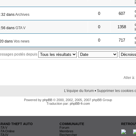
0
607
3:32 dans
Archives
0
1358
9:56 dans
GTA V
0
717
:20 dans
Vos news
messages postés depuis
Aller à:
L’équipe du forum
•
Supprimer les cookies 
Powered by
phpBB
© 2000, 2002, 2005, 2007 phpBB Group
Traduction par:
phpBB-fr.com
GRAND THEFT AUTO
COMMUNAUTE
RETROUV
TA V
Forum
TA Online
Membres
TA IV
Rechercher