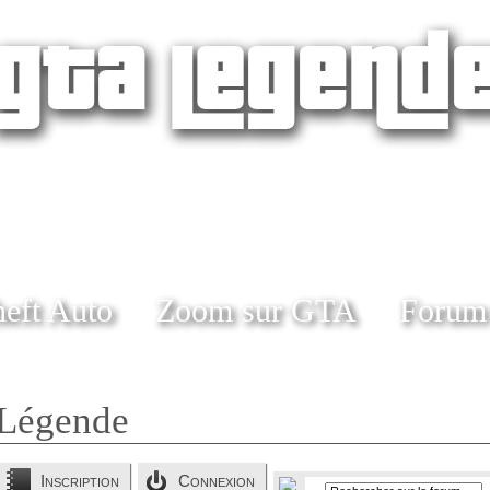
eft Auto
Zoom sur GTA
Forum
Légende
Inscription
Connexion