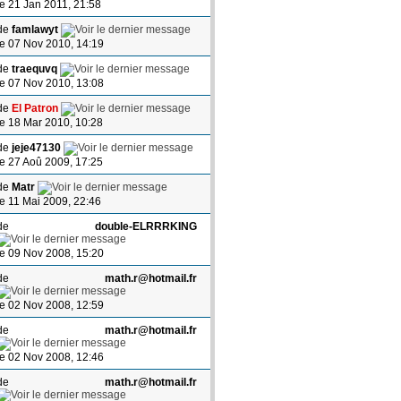
le 21 Jan 2011, 21:58
de
famlawyt
le 07 Nov 2010, 14:19
de
traequvq
le 07 Nov 2010, 13:08
de
El Patron
le 18 Mar 2010, 10:28
de
jeje47130
le 27 Aoû 2009, 17:25
de
Matr
le 11 Mai 2009, 22:46
de
double-ELRRRKING
le 09 Nov 2008, 15:20
de
math.r@hotmail.fr
le 02 Nov 2008, 12:59
de
math.r@hotmail.fr
le 02 Nov 2008, 12:46
de
math.r@hotmail.fr