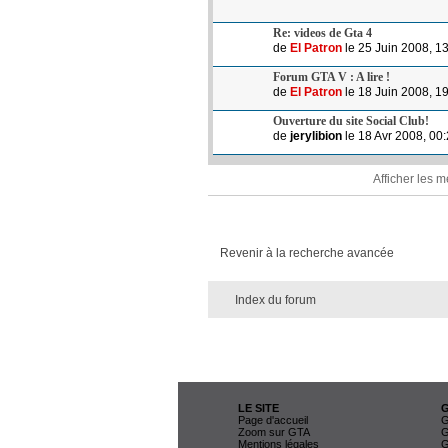
Re: videos de Gta 4
de
El Patron
le 25 Juin 2008, 1
Forum GTA V : A lire !
de
El Patron
le 18 Juin 2008, 1
Ouverture du site Social Club!
de
jerylibion
le 18 Avr 2008, 00
Afficher les 
Revenir à la recherche avancée
Index du forum
LE SITE
Page d'accueil
G
Zoom sur GTA
G
Mentions légales
G