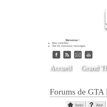
Bienvenue
!
Mes contrôles
Voir les nouveaux messages
Accueil
Grand Th
Forums de GTA 
Index
Aide