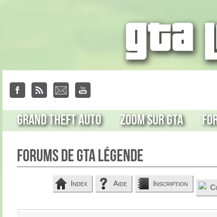
Grand Theft Auto
Zoom sur GTA
Fo
Forums de GTA Légende
Index
Aide
Inscription
C