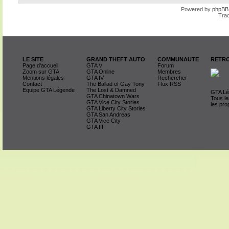
Powered by
phpBB
Trad
LE SITE
GRAND THEFT AUTO
COMMUNAUTE
RETRO
Page d'accueil
GTA V
Forum
Zoom sur GTA
GTA Online
Membres
Mentions légales
GTA IV
Rechercher
Contact
The Ballad of Gay Tony
Flux RSS
Equipe GTA Légende
The Lost & Damned
GTA Lég
GTA Chinatown Wars
Tous le
GTA Vice City Stories
les pro
GTA Liberty City Stories
GTA San Andreas
GTA Vice City
GTA III