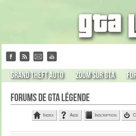
Grand Theft Auto
Zoom sur GTA
Fo
Forums de GTA Légende
Index
Aide
Inscription
C