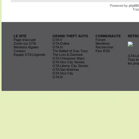
Powered by
phpBB
Trad
LE SITE
GRAND THEFT AUTO
COMMUNAUTE
RETRO
Page d'accueil
GTA V
Forum
Zoom sur GTA
GTA Online
Membres
Mentions légales
GTA IV
Rechercher
Contact
The Ballad of Gay Tony
Flux RSS
Equipe GTA Légende
The Lost & Damned
GTA Lég
GTA Chinatown Wars
Tous le
GTA Vice City Stories
les pro
GTA Liberty City Stories
GTA San Andreas
GTA Vice City
GTA III