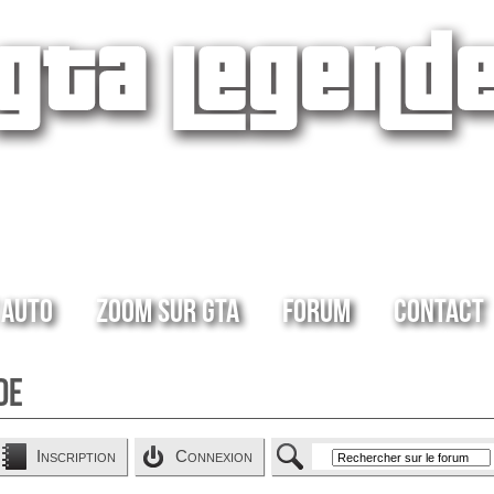
 Auto
Zoom sur GTA
Forum
Contact
de
Inscription
Connexion