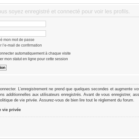
us soyez enregistré et connecté pour voir les profils.
lié mon mot de passe
 l’e-mail de confirmation
nnecter automatiquement à chaque visite
r mon statut en ligne pour cette session
onnecter. L’enregistrement ne prend que quelques secondes et augmente vos 
s additionnelles aux utilisateurs enregistrés. Avant de vous enregistrer, as
politique de vie privée. Assurez-vous de bien lire tout le règlement du forum.
e vie privée