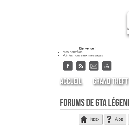
Bienvenue
!
Mes contrôles
Voir les nouveaux messages
Accueil
Grand Theft
Forums de GTA Légen
Index
Aide