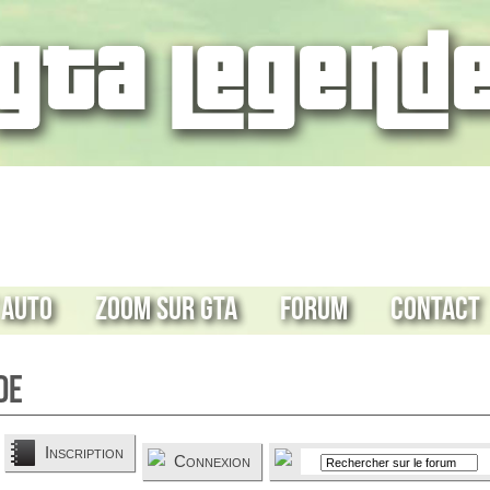
 Auto
Zoom sur GTA
Forum
Contact
de
Inscription
Connexion