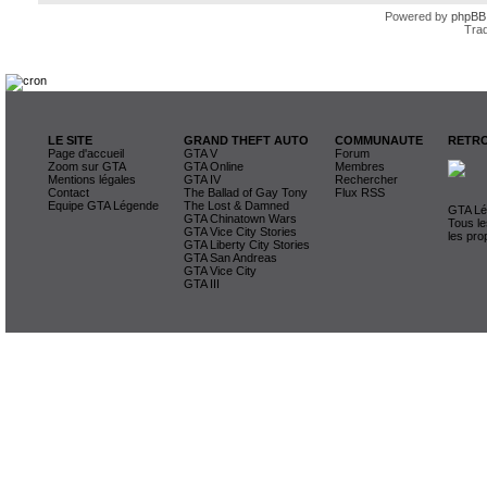
Powered by
phpBB
Trad
LE SITE
GRAND THEFT AUTO
COMMUNAUTE
RETRO
Page d'accueil
GTA V
Forum
Zoom sur GTA
GTA Online
Membres
Mentions légales
GTA IV
Rechercher
Contact
The Ballad of Gay Tony
Flux RSS
Equipe GTA Légende
The Lost & Damned
GTA Lég
GTA Chinatown Wars
Tous le
GTA Vice City Stories
les pro
GTA Liberty City Stories
GTA San Andreas
GTA Vice City
GTA III