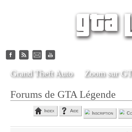
Grand Theft Auto
Zoom sur G
Forums de GTA Légende
Index
Aide
Inscription
Co