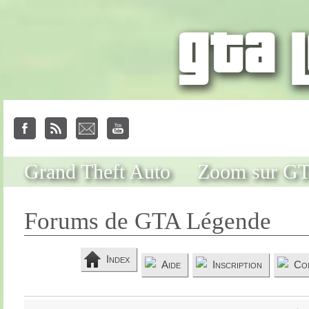
Grand Theft Auto
Zoom sur G
Forums de GTA Légende
Index
Aide
Inscription
Co