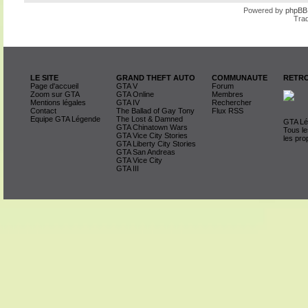
Powered by
phpBB
Trad
LE SITE
GRAND THEFT AUTO
COMMUNAUTE
RETRO
Page d'accueil
GTA V
Forum
Zoom sur GTA
GTA Online
Membres
Mentions légales
GTA IV
Rechercher
Contact
The Ballad of Gay Tony
Flux RSS
Equipe GTA Légende
The Lost & Damned
GTA Lég
GTA Chinatown Wars
Tous le
GTA Vice City Stories
les pro
GTA Liberty City Stories
GTA San Andreas
GTA Vice City
GTA III