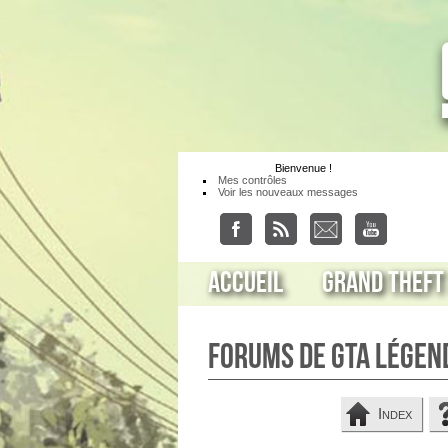
Bienvenue
!
Mes contrôles
Voir les nouveaux messages
Accueil
Grand Theft
Forums de GTA Légen
Index