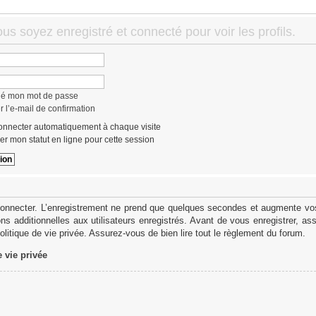
us soyez enregistré et connecté pour voir les profils.
lié mon mot de passe
 l’e-mail de confirmation
nnecter automatiquement à chaque visite
r mon statut en ligne pour cette session
onnecter. L’enregistrement ne prend que quelques secondes et augmente vos 
s additionnelles aux utilisateurs enregistrés. Avant de vous enregistrer, as
politique de vie privée. Assurez-vous de bien lire tout le règlement du forum.
e vie privée