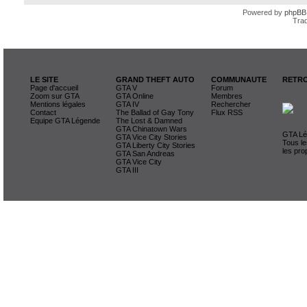
Powered by
phpBB
Trad
LE SITE
GRAND THEFT AUTO
COMMUNAUTE
RETRO
Page d'accueil
GTA V
Forum
Zoom sur GTA
GTA Online
Membres
Mentions légales
GTA IV
Rechercher
Contact
The Ballad of Gay Tony
Flux RSS
Equipe GTA Légende
The Lost & Damned
GTA Chinatown Wars
GTA Lég
GTA Vice City Stories
Tous le
GTA Liberty City Stories
les pro
GTA San Andreas
GTA Vice City
GTA III