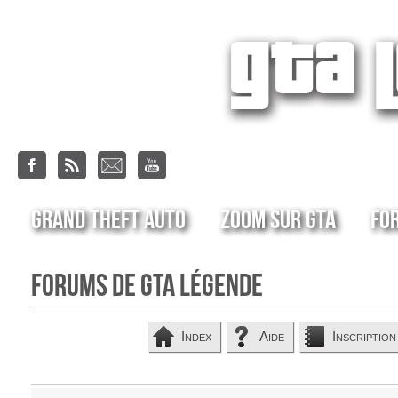
Grand Theft Auto
Zoom sur GTA
Fo
Forums de GTA Légende
Index
Aide
Inscription