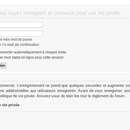
us soyez enregistré et connecté pour voir les profils.
lié mon mot de passe
 l’e-mail de confirmation
nnecter automatiquement à chaque visite
r mon statut en ligne pour cette session
onnecter. L’enregistrement ne prend que quelques secondes et augmente vos 
s additionnelles aux utilisateurs enregistrés. Avant de vous enregistrer, as
politique de vie privée. Assurez-vous de bien lire tout le règlement du forum.
e vie privée