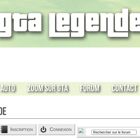
 Auto
Zoom sur GTA
Forum
Contact
de
Inscription
Connexion