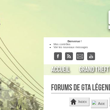
Bienvenue
!
Mes contrôles
Voir les nouveaux messages
Accueil
Grand Theft
Forums de GTA Légen
Index
Aide