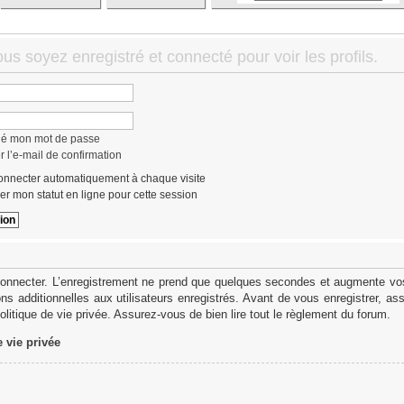
us soyez enregistré et connecté pour voir les profils.
lié mon mot de passe
 l’e-mail de confirmation
nnecter automatiquement à chaque visite
r mon statut en ligne pour cette session
onnecter. L’enregistrement ne prend que quelques secondes et augmente vos 
s additionnelles aux utilisateurs enregistrés. Avant de vous enregistrer, as
politique de vie privée. Assurez-vous de bien lire tout le règlement du forum.
e vie privée