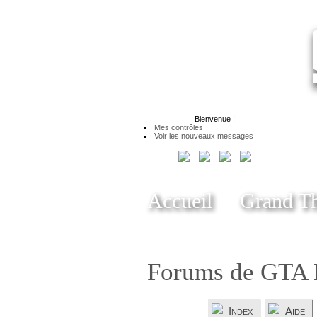
Bienvenue
!
Mes contrôles
Voir les nouveaux messages
Accueil
Grand Th
Forums de GTA 
Index
Aide