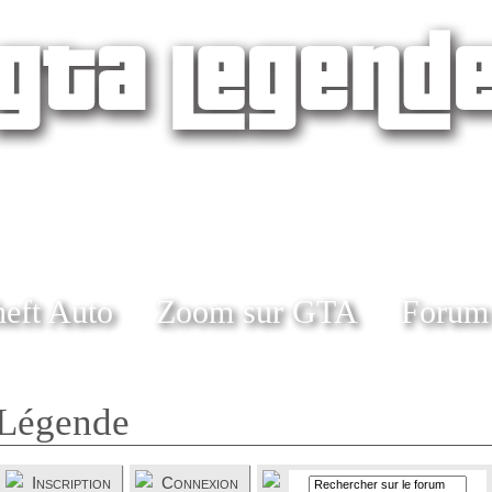
eft Auto
Zoom sur GTA
Forum
Légende
Inscription
Connexion