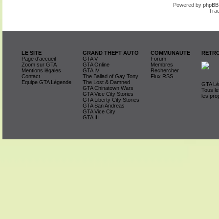
Powered by
phpBB
Trad
LE SITE
GRAND THEFT AUTO
COMMUNAUTE
RETRO
Page d'accueil
GTA V
Forum
Zoom sur GTA
GTA Online
Membres
Mentions légales
GTA IV
Rechercher
Contact
The Ballad of Gay Tony
Flux RSS
Equipe GTA Légende
The Lost & Damned
GTA Lég
GTA Chinatown Wars
Tous le
GTA Vice City Stories
les pro
GTA Liberty City Stories
GTA San Andreas
GTA Vice City
GTA III