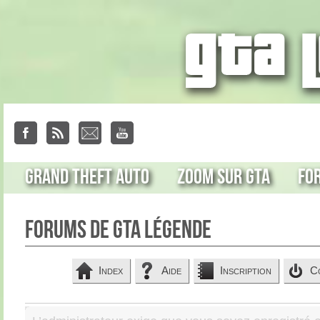
Grand Theft Auto
Zoom sur GTA
Fo
Forums de GTA Légende
Index
Aide
Inscription
C