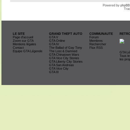
Powered by
phpBB
Trad
LE SITE
GRAND THEFT AUTO
COMMUNAUTE
RETRO
Page d'accueil
GTA V
Forum
Zoom sur GTA
GTA Online
Membres
Mentions légales
GTA IV
Rechercher
Contact
The Ballad of Gay Tony
Flux RSS
Equipe GTA Légende
The Lost & Damned
GTA Lég
GTA Chinatown Wars
Tous le
GTA Vice City Stories
les pro
GTA Liberty City Stories
GTA San Andreas
GTA Vice City
GTA III