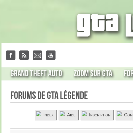
Grand Theft Auto
Zoom sur GTA
Fo
Forums de GTA Légende
Index
Aide
Inscription
Con