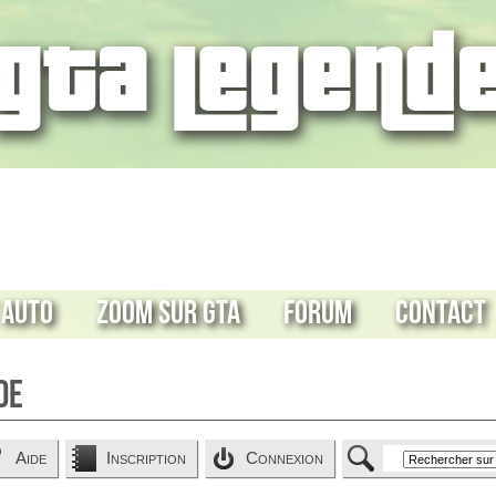
 Auto
Zoom sur GTA
Forum
Contact
de
Aide
Inscription
Connexion