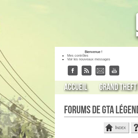
Bienvenue
!
Mes contrôles
Voir les nouveaux messages
Accueil
Grand Theft
Forums de GTA Légen
Index