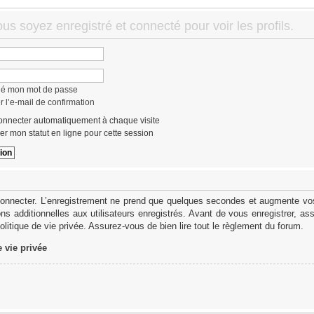
us soyez enregistré et connecté pour voir les profils.
lié mon mot de passe
 l’e-mail de confirmation
nnecter automatiquement à chaque visite
r mon statut en ligne pour cette session
onnecter. L’enregistrement ne prend que quelques secondes et augmente vos 
s additionnelles aux utilisateurs enregistrés. Avant de vous enregistrer, as
politique de vie privée. Assurez-vous de bien lire tout le règlement du forum.
e vie privée