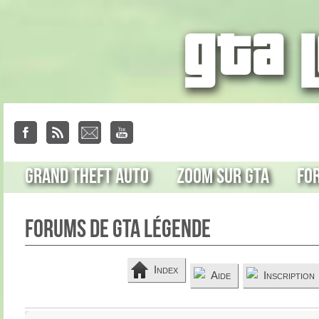
Grand Theft Auto
Zoom sur GTA
Fo
Forums de GTA Légende
Index
Aide
Inscription