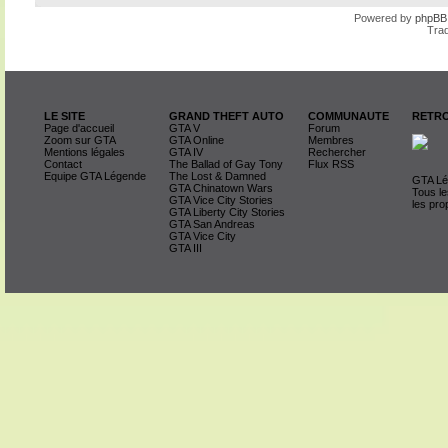
Powered by
phpBB
Trad
LE SITE
GRAND THEFT AUTO
COMMUNAUTE
RETRO
Page d'accueil
GTA V
Forum
Zoom sur GTA
GTA Online
Membres
Mentions légales
GTA IV
Rechercher
Contact
The Ballad of Gay Tony
Flux RSS
Equipe GTA Légende
The Lost & Damned
GTA Lég
GTA Chinatown Wars
Tous le
GTA Vice City Stories
les pro
GTA Liberty City Stories
GTA San Andreas
GTA Vice City
GTA III